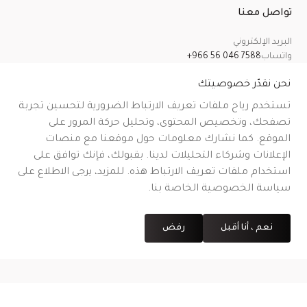
تواصل معنا
البريد الإلكتروني
واتساب
+966 56 046 7588
معلومات عنا
سياسة الخصوصية
الشروط والأحكام
سياسة الشحن
سياسة الإرجاع والاسترداد والإلغاء
نحن نقدّر خصوصيتك
تستخدم رياح ملفات تعريف الارتباط الضرورية لتحسين تجربة
تصفحك، وتخصيص المحتوى، وتحليل حركة المرور على
الموقع. كما نشارك معلومات حول موقعنا مع منصات
CR No.
| VAT No.
رقم شهادة التوثيق على منصة معروف
.
الإعلانات وشركاء التحليلات لدينا. بقبولك، فإنك توافق على
استخدام ملفات تعريف الارتباط هذه. للمزيد، يرجى الاطلاع على
سياسة الخصوصية الخاصة بنا.
نعم ، أنا أقبل
رفض