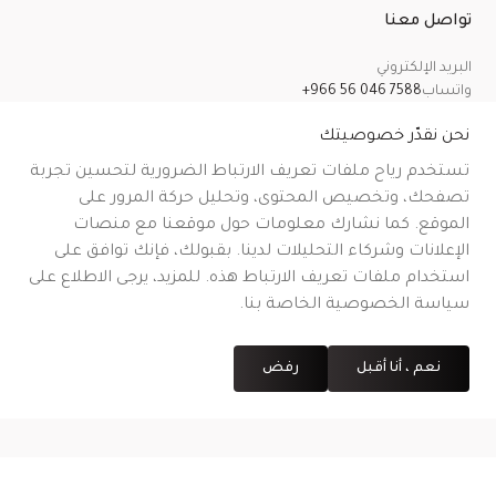
تواصل معنا
البريد الإلكتروني
واتساب
+966 56 046 7588
معلومات عنا
سياسة الخصوصية
الشروط والأحكام
سياسة الشحن
سياسة الإرجاع والاسترداد والإلغاء
نحن نقدّر خصوصيتك
تستخدم رياح ملفات تعريف الارتباط الضرورية لتحسين تجربة
تصفحك، وتخصيص المحتوى، وتحليل حركة المرور على
الموقع. كما نشارك معلومات حول موقعنا مع منصات
CR No.
| VAT No.
رقم شهادة التوثيق على منصة معروف
.
الإعلانات وشركاء التحليلات لدينا. بقبولك، فإنك توافق على
استخدام ملفات تعريف الارتباط هذه. للمزيد، يرجى الاطلاع على
سياسة الخصوصية الخاصة بنا.
نعم ، أنا أقبل
رفض