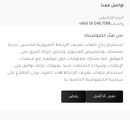
تواصل معنا
البريد الإلكتروني
واتساب
+966 56 046 7588
معلومات عنا
سياسة الخصوصية
الشروط والأحكام
سياسة الشحن
سياسة الإرجاع والاسترداد والإلغاء
نحن نقدّر خصوصيتك
تستخدم رياح ملفات تعريف الارتباط الضرورية لتحسين تجربة
تصفحك، وتخصيص المحتوى، وتحليل حركة المرور على
الموقع. كما نشارك معلومات حول موقعنا مع منصات
CR No.
| VAT No.
رقم شهادة التوثيق على منصة معروف
.
الإعلانات وشركاء التحليلات لدينا. بقبولك، فإنك توافق على
استخدام ملفات تعريف الارتباط هذه. للمزيد، يرجى الاطلاع على
سياسة الخصوصية الخاصة بنا.
نعم ، أنا أقبل
رفض