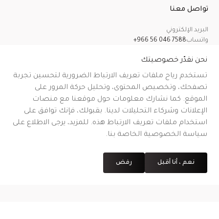
تواصل معنا
البريد الإلكتروني
واتساب
+966 56 046 7588
معلومات عنا
سياسة الخصوصية
الشروط والأحكام
سياسة الشحن
سياسة الإرجاع والاسترداد والإلغاء
نحن نقدّر خصوصيتك
تستخدم رياح ملفات تعريف الارتباط الضرورية لتحسين تجربة
تصفحك، وتخصيص المحتوى، وتحليل حركة المرور على
الموقع. كما نشارك معلومات حول موقعنا مع منصات
CR No.
| VAT No.
رقم شهادة التوثيق على منصة معروف
.
الإعلانات وشركاء التحليلات لدينا. بقبولك، فإنك توافق على
استخدام ملفات تعريف الارتباط هذه. للمزيد، يرجى الاطلاع على
سياسة الخصوصية الخاصة بنا.
نعم ، أنا أقبل
رفض